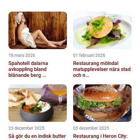
miljövänlig och ännu hälsosammare. En
viktig del av kosten är desserter, o...
18 mars 2026
01 februari 2026
Spahotell dalarna
Restaurang mölndal
avkoppling bland
matupplevelser nära stad
blånande berg ...
och n...
23 december 2025
05 december 2025
Så gör du en indisk butter
Restaurang i Heron City: