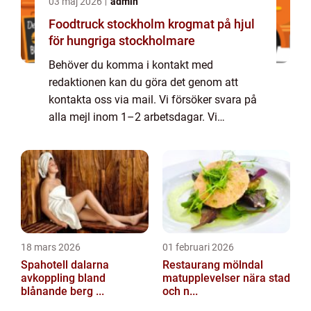
03 maj 2026
admin
Foodtruck stockholm krogmat på hjul
för hungriga stockholmare
Behöver du komma i kontakt med
redaktionen kan du göra det genom att
kontakta oss via mail. Vi försöker svara på
alla mejl inom 1–2 arbetsdagar. Vi
välkomnar kritik, beröm och allmänna
kommentarer till innehållet på vår sida.
18 mars 2026
01 februari 2026
Spahotell dalarna
Restaurang mölndal
avkoppling bland
matupplevelser nära stad
blånande berg ...
och n...