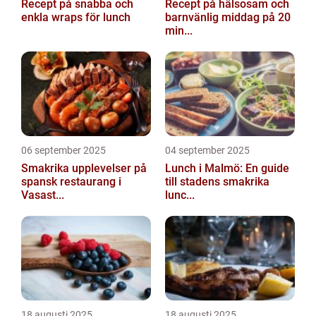
Recept på snabba och
Recept på hälsosam och
enkla wraps för lunch
barnvänlig middag på 20
min...
06 september 2025
04 september 2025
Smakrika upplevelser på
Lunch i Malmö: En guide
spansk restaurang i
till stadens smakrika
Vasast...
lunc...
18 augusti 2025
18 augusti 2025