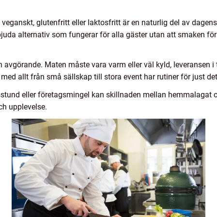
veganskt, glutenfritt eller laktosfritt är en naturlig del av dage
rbjuda alternativ som fungerar för alla gäster utan att smaken f
ken avgörande. Maten måste vara varm eller väl kyld, leveransen 
ed allt från små sällskap till stora event har rutiner för just det
sstund eller företagsmingel kan skillnaden mellan hemmalagat o
ch upplevelse.