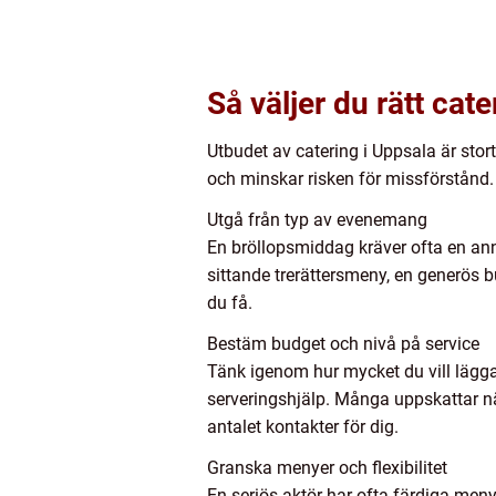
Så väljer du rätt cater
Utbudet av catering i Uppsala är stor
och minskar risken för missförstånd.
Utgå från typ av evenemang
En bröllopsmiddag kräver ofta en an
sittande trerättersmeny, en generös b
du få.
Bestäm budget och nivå på service
Tänk igenom hur mycket du vill lägga 
serveringshjälp. Många uppskattar n
antalet kontakter för dig.
Granska menyer och flexibilitet
En seriös aktör har ofta färdiga meny