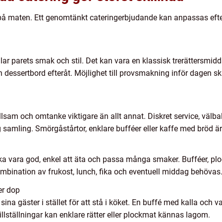
krav på maten. Ett genomtänkt cateringerbjudande kan anpassas ef
r parets smak och stil. Det kan vara en klassisk trerättersmidda
essertbord efteråt. Möjlighet till provsmakning inför dagen ska
lsam och omtanke viktigare än allt annat. Diskret service, väl
ig samling. Smörgåstårtor, enklare bufféer eller kaffe med bröd är
ska vara god, enkel att äta och passa många smaker. Bufféer, plo
ombination av frukost, lunch, fika och eventuell middag behövas
er dop
a gäster i stället för att stå i köket. En buffé med kalla och va
tillställningar kan enklare rätter eller plockmat kännas lagom.