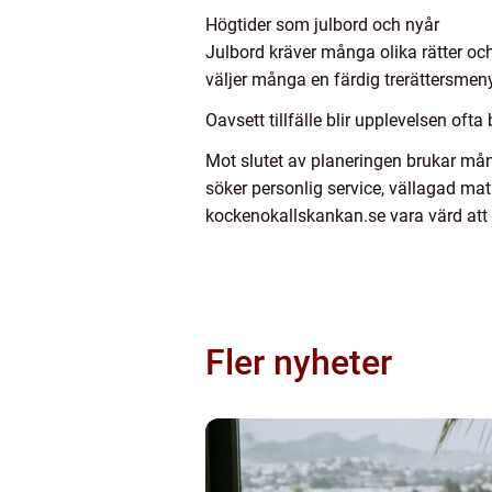
Högtider som julbord och nyår
Julbord kräver många olika rätter och
väljer många en färdig trerättersme
Oavsett tillfälle blir upplevelsen of
Mot slutet av planeringen brukar må
söker personlig service, vällagad m
kockenokallskankan.se vara värd att 
Fler nyheter