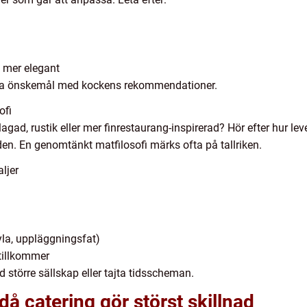
h mer elegant
gna önskemål med kockens rekommendationer.
ofi
ad, rustik eller mer finrestaurang-inspirerad? Hör efter hur lev
en. En genomtänkt matfilosofi märks ofta på tallriken.
ljer
yla, uppläggningsfat)
tillkommer
vid större sällskap eller tajta tidsscheman.
 då catering gör störst skillnad