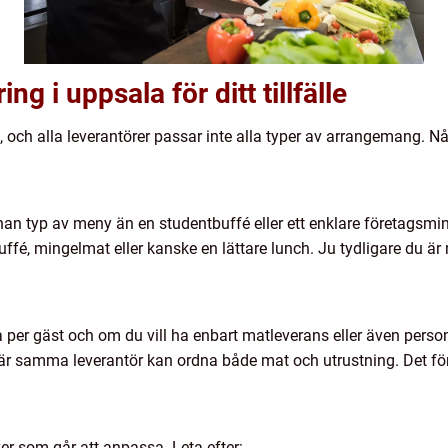
ing i uppsala för ditt tillfälle
t, och alla leverantörer passar inte alla typer av arrangemang. N
nan typ av meny än en studentbuffé eller ett enklare företagsm
uffé, mingelmat eller kanske en lättare lunch. Ju tydligare du är 
per gäst och om du vill ha enbart matleverans eller även persona
är samma leverantör kan ordna både mat och utrustning. Det fö
er som går att anpassa. Leta efter: