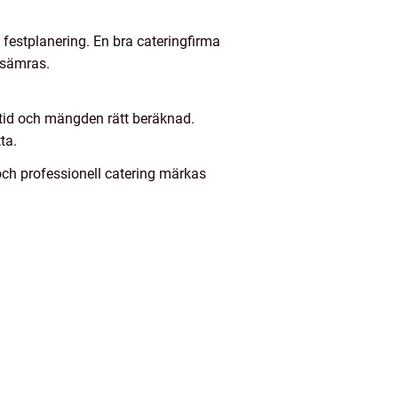
ns festplanering. En bra cateringfirma
örsämras.
i tid och mängden rätt beräknad.
ta.
ch professionell catering märkas