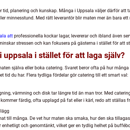
r tid, planering och kunskap. Många i Uppsala väljer därför att t
eller minnesstund. Med rätt leverantör blir maten mer än bara ett
ala att
professionella kockar lagar, levererar och ibland även ser
nskar stressen och kan fokusera på gästerna i stället för att st
 uppsala i stället för att laga själv?
ten själva eller boka catering. Svaret beror ofta på hur många
 tid du har. Flera tydliga fördelar gör catering till ett smart val:
ning, värmning och disk tar längre tid än man tror. Med caterin
kommer färdig, ofta upplagd på fat eller i kärl, redo att ställas f
plägg
at till många. De vet hur maten ska smaka, hur den ska tillagas
enhetligt och genomtänkt, vilket ger en tydlig helhet på buffébord