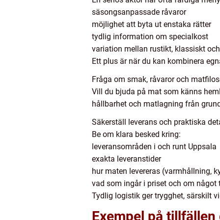
säsongsanpassade råvaror
möjlighet att byta ut enstaka rätter
tydlig information om specialkost
variation mellan rustikt, klassiskt oc
Ett plus är när du kan kombinera e
Fråga om smak, råvaror och matfilos
Vill du bjuda på mat som känns hemlag
hållbarhet och matlagning från grund
Säkerställ leverans och praktiska deta
Be om klara besked kring:
leveransområden i och runt Uppsala
exakta leveranstider
hur maten levereras (varmhållning, k
vad som ingår i priset och om något 
Tydlig logistik ger trygghet, särskilt 
Exempel på tillfällen