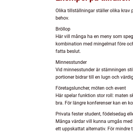
Olika tillställningar ställer olika 
behov.
Bröllop
Här vill många ha en meny som spegla
kombination med mingelmat före och d
fatta beslut.
Minnesstunder
Vid minnesstunder är stämningen stil
portioner bidrar till en lugn och värd
Företagsluncher, möten och event
Här spelar funktion stor roll: maten 
bra. För längre konferenser kan en k
Privata fester student, födelsedag ell
Många värdar vill kunna umgås med sin
ett uppskattat alternativ. För mindre 