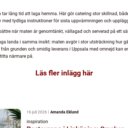
 tar lång tid att laga hemma. Här gör catering stor skillnad, båd
ny med tydliga instruktioner för sista uppvärmningen och uppl
ta bättre när maten är genomtänkt, vällagad och serverad på ett 
nga landa i samma insikt: maten avgör i stor utsträckning hur 
at från grunden och smidig leverans i Uppsala med omnejd kan e
titta närmare på.
Läs fler inlägg här
16 juli 2026
Amanda Eklund
inspiration