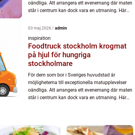
oändliga. Att arrangera ett evenemang där maten
står i centrum kan dock vara en utmaning. Här
kommer catering in i bilden som ...
03 maj 2026
admin
inspiration
Foodtruck stockholm krogmat
på hjul för hungriga
stockholmare
För dem som bor i Sveriges huvudstad är
möjligheterna till exceptionella matupplevelser
oändliga. Att arrangera ett evenemang där maten
står i centrum kan dock vara en utmaning. Här
kommer catering in i bilden som ...