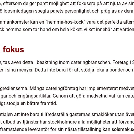
ga, eftersom de ger paret möjlighet att fokusera på att njuta av 
röllopsmiddagen spegla parets personlighet och präglas av dera
mmankomster kan en ”hemma-hos-kock” vara det perfekta altern
ck hemma som tar hand om hela köket, vilket innebär att värden
i fokus
igare, tas även detta i beaktning inom cateringbranschen. Företag i
r i sina menyer. Detta inte bara för att stödja lokala bönder oc
ngredienserna. Många cateringföretag har implementerat medvetn
gar och engångsartiklar. Genom att göra medvetna val kan cater
gt stödja en bättre framtid.
tialen att inte bara tillfredsställa gästernas smaklökar utan äve
t utbud av tjänster har stockholmare alla möjligheter att förvan
 framstående leverantör för sin nästa tillställning kan
solsmak.