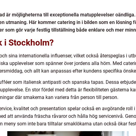
d är möjligheterna till exceptionella matupplevelser oändliga
n utmaning. Här kommer catering in i bilden som en lösning för 
ter som gör varje festlig tillställning både enklare och mer min
k i Stockholm?
h sina internationella influenser, vilket också återspeglas i utb
ska upplevelser som spänner över jordens alla hörn. Med caterin
tersmiddag, och allt kan anpassas efter kundens specifika önsk
ufféer som italiensk antipasti och spanska tapas. Dessa erbjude
pplevelse. En stor fördel med detta är flexibiliteten gästerna ka
ällningar där smakerna kan variera från person till person.
vice, kvalitet och presentation spelar också en avgörande roll i
ed att använda fräscha råvaror och hålla hög servicenivå. Gen
n meny som inte bara tilltalar smaklökarna utan också ökar fes