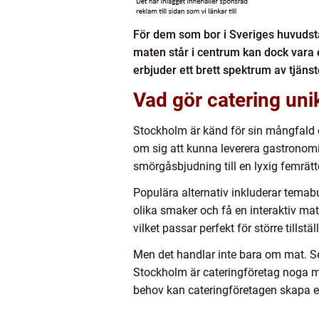
För dem som bor i Sveriges huvudsta
maten står i centrum kan dock vara e
erbjuder ett brett spektrum av tjäns
Vad gör catering uni
Stockholm är känd för sin mångfald oc
om sig att kunna leverera gastronomi
smörgåsbjudning till en lyxig femrät
Populära alternativ inkluderar temab
olika smaker och få en interaktiv matu
vilket passar perfekt för större tillst
Men det handlar inte bara om mat. Ser
Stockholm är cateringföretag noga m
behov kan cateringföretagen skapa e