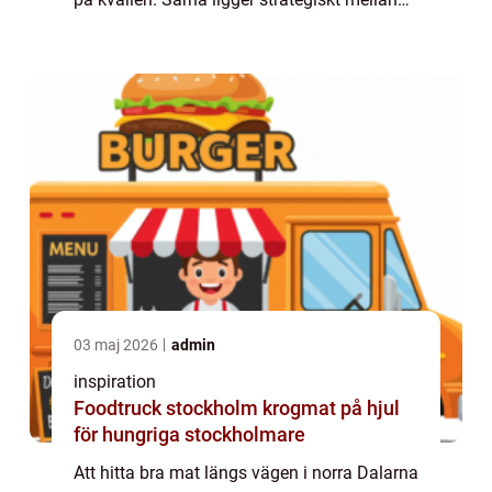
fjällvärlden, Trysil, Idre och Fulufjällets
nationalpark. Här fyller en...
03 maj 2026
admin
inspiration
Foodtruck stockholm krogmat på hjul
för hungriga stockholmare
Att hitta bra mat längs vägen i norra Dalarna