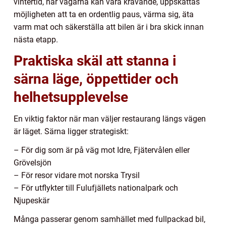
vintertid, när vägarna kan vara krävande, uppskattas
möjligheten att ta en ordentlig paus, värma sig, äta
varm mat och säkerställa att bilen är i bra skick innan
nästa etapp.
Praktiska skäl att stanna i
särna läge, öppettider och
helhetsupplevelse
En viktig faktor när man väljer restaurang längs vägen
är läget. Särna ligger strategiskt:
– För dig som är på väg mot Idre, Fjätervålen eller
Grövelsjön
– För resor vidare mot norska Trysil
– För utflykter till Fulufjällets nationalpark och
Njupeskär
Många passerar genom samhället med fullpackad bil,