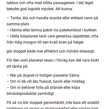
takbox och ofta med trötta passagerare. I det läget
betyder god logistik mycket. Att kunna:
– Tanka, äta och handla snacks eller enklare varor på
samma plats
– Hämta eller lämna paket via paketombud i butiken
– Hålla tidsplanen tack vare generösa öppettider, ofta
från tidig morgon till sen kväll även på helger
gör stoppet både mer effektivt och mindre stressigt.
För den som planerar resan i förväg kan det vara klokt
att tänka på:
– När på dygnet ni troligen passerar Särna
– Om ni då vill äta frukost, lunch eller middag
– Om ni behöver fylla på bränsle eller köpa
bilvårdsprodukter samtidigt
På så vis blir stoppet genomtänkt, inte bara ett snabbt
nödstopp på grund av blodsockerfall eller nästan tom