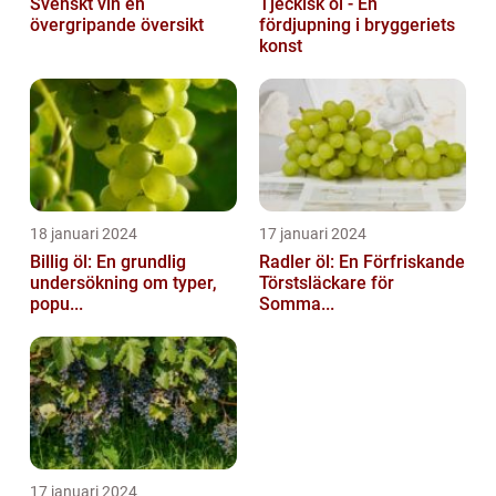
Svenskt vin en
Tjeckisk öl - En
övergripande översikt
fördjupning i bryggeriets
konst
18 januari 2024
17 januari 2024
Billig öl: En grundlig
Radler öl: En Förfriskande
undersökning om typer,
Törstsläckare för
popu...
Somma...
17 januari 2024