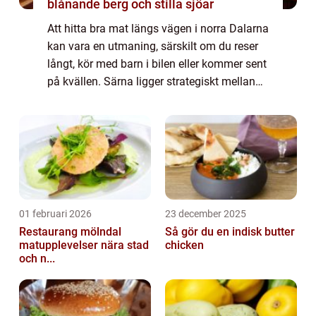
blånande berg och stilla sjöar
Att hitta bra mat längs vägen i norra Dalarna
kan vara en utmaning, särskilt om du reser
långt, kör med barn i bilen eller kommer sent
på kvällen. Särna ligger strategiskt mellan
fjällvärlden, Trysil, Idre och Fulufjällets
nationalpark. Här fyller en...
01 februari 2026
23 december 2025
Restaurang mölndal
Så gör du en indisk butter
matupplevelser nära stad
chicken
och n...