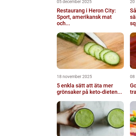
05 december 2025
20
Restaurang i Heron City:
Så
Sport, amerikansk mat
sä
och...
sq
18 november 2025
08
5 enkla sätt att äta mer
Go
grönsaker på keto-dieten...
tr