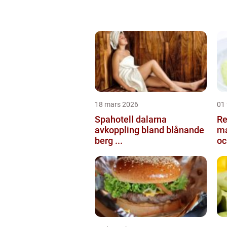
18 mars 2026
01 
Spahotell dalarna
Re
avkoppling bland blånande
ma
berg ...
oc