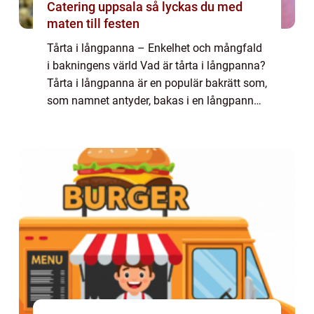
Catering uppsala så lyckas du med
maten till festen
Tårta i långpanna – Enkelhet och mångfald
i bakningens värld Vad är tårta i långpanna?
Tårta i långpanna är en populär bakrätt som,
som namnet antyder, bakas i en långpanna.
Det är enkelt att baka och ger möjlighet till
att servera en stor mäng...