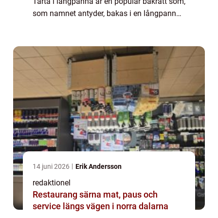
Tårta i långpanna är en populär bakrätt som,
som namnet antyder, bakas i en långpanna.
Det är enkelt att baka och ger möjlighet till
att servera en stor mäng...
14 juni 2026
Erik Andersson
redaktionel
Restaurang särna mat, paus och
service längs vägen i norra dalarna