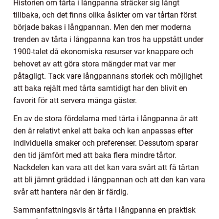
Historien om tårta i långpanna sträcker sig långt
tillbaka, och det finns olika åsikter om var tårtan först
började bakas i långpannan. Men den mer moderna
trenden av tårta i långpanna kan tros ha uppstått under
1900-talet då ekonomiska resurser var knappare och
behovet av att göra stora mängder mat var mer
påtagligt. Tack vare långpannans storlek och möjlighet
att baka rejält med tårta samtidigt har den blivit en
favorit för att servera många gäster.
En av de stora fördelarna med tårta i långpanna är att
den är relativt enkel att baka och kan anpassas efter
individuella smaker och preferenser. Dessutom sparar
den tid jämfört med att baka flera mindre tårtor.
Nackdelen kan vara att det kan vara svårt att få tårtan
att bli jämnt gräddad i långpannan och att den kan vara
svår att hantera när den är färdig.
Sammanfattningsvis är tårta i långpanna en praktisk