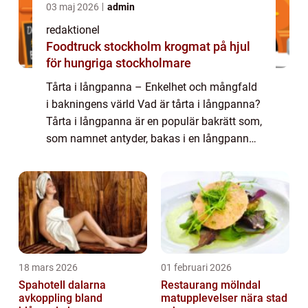
03 maj 2026
admin
redaktionel
Foodtruck stockholm krogmat på hjul
för hungriga stockholmare
Tårta i långpanna – Enkelhet och mångfald
i bakningens värld Vad är tårta i långpanna?
Tårta i långpanna är en populär bakrätt som,
som namnet antyder, bakas i en långpanna.
Det är enkelt att baka och ger möjlighet till
att servera en stor mäng...
18 mars 2026
01 februari 2026
Spahotell dalarna
Restaurang mölndal
avkoppling bland
matupplevelser nära stad