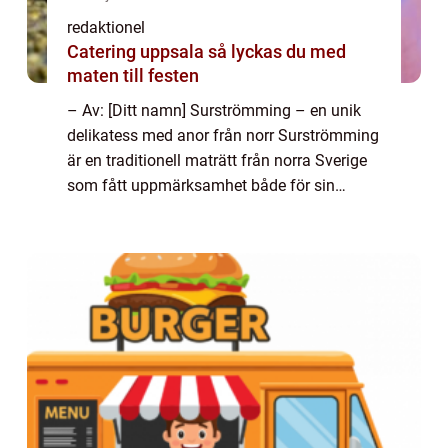
redaktionel
Catering uppsala så lyckas du med
maten till festen
– Av: [Ditt namn] Surströmming – en unik
delikatess med anor från norr Surströmming
är en traditionell maträtt från norra Sverige
som fått uppmärksamhet både för sin
intensiva doft och speciella smak. Det är en
konserverad fiskrätt som of...