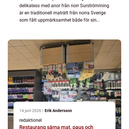
delikatess med anor från norr Surströmming
är en traditionell maträtt från norra Sverige
som fått uppmärksamhet både för sin
intensiva doft och speciella smak. Det är en
konserverad fiskrätt som of...
14 juni 2026
Erik Andersson
redaktionel
Restaurang särna mat, paus och