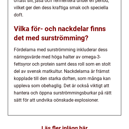
oftast sill, jäsa och fermentera under en period,
vilket ger den dess kraftiga smak och speciella
doft.
Vilka för- och nackdelar finns
det med surströmming?
Fördelarna med surströmming inkluderar dess
näringsvärde med höga halter av omega-3-
fettsyror och protein samt dess roll som en stolt
del av svensk matkultur. Nackdelarna är främst
kopplade till den starka doften, som många kan
uppleva som obehaglig. Det är också viktigt att
hantera och öppna surströmmingsburkar på rätt
sätt för att undvika oönskade explosioner.
Läs fler inlägg här