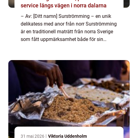
service längs vägen i norra dalarna
– Av: [Ditt namn] Surströmming – en unik
delikatess med anor från norr Surströmming
är en traditionell maträtt från norra Sverige
som fått uppmärksamhet både för sin
intensiva doft och speciella smak. Det är en
konserverad fiskrätt som of...
31 maj 2026
Viktoria Uddenholm