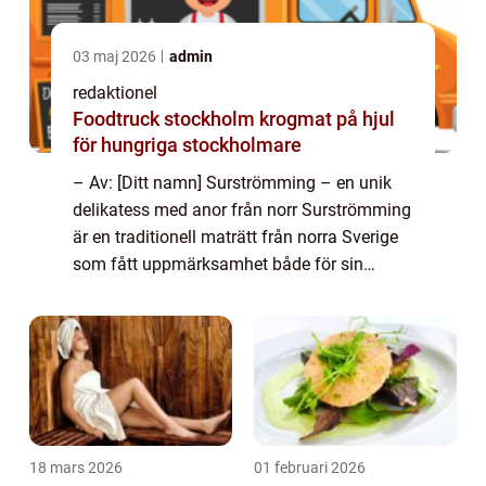
03 maj 2026
admin
redaktionel
Foodtruck stockholm krogmat på hjul
för hungriga stockholmare
– Av: [Ditt namn] Surströmming – en unik
delikatess med anor från norr Surströmming
är en traditionell maträtt från norra Sverige
som fått uppmärksamhet både för sin
intensiva doft och speciella smak. Det är en
konserverad fiskrätt som of...
18 mars 2026
01 februari 2026