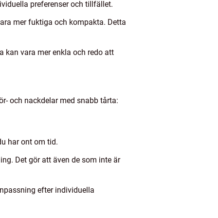
viduella preferenser och tillfället.
 vara mer fuktiga och kompakta. Detta
ra kan vara mer enkla och redo att
för- och nackdelar med snabb tårta:
du har ont om tid.
ing. Det gör att även de som inte är
npassning efter individuella