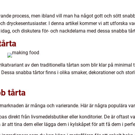
vande process, men ibland vill man ha något gott och sött snabbt
och dryckesentusiaster. I denna artikel kommer vi att utforska vad
idag, och diskutera för- och nackdelarna med dessa snabba tårt
tårta
rikatvariant av den traditionella tårtan som blir klar på minimal 
et. Dessa snabba tårtor finns i olika smaker, dekorationer och sto
b tårta
 marknaden är många och varierande. Här är några populära var
pas direkt från livsmedelsbutiker eller konditorier. De är oftast 
är att tina dem eller lägga dem i kylskåpet för att få dem i perf