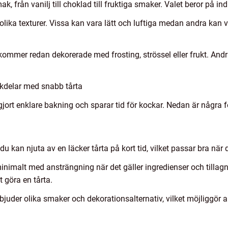
, från vanilj till choklad till fruktiga smaker. Valet beror på indi
 olika texturer. Vissa kan vara lätt och luftiga medan andra kan
kommer redan dekorerade med frosting, strössel eller frukt. And
kdelar med snabb tårta
ggjort enklare bakning och sparar tid för kockar. Nedan är några 
u kan njuta av en läcker tårta på kort tid, vilket passar bra när 
inimalt med ansträngning när det gäller ingredienser och tillagn
 göra en tårta.
juder olika smaker och dekorationsalternativ, vilket möjliggör a