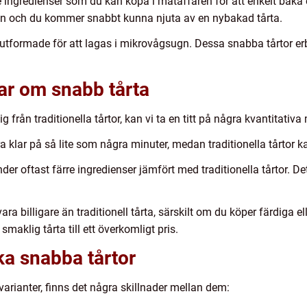
e ingredienser som du kan köpa i mataffären för att enkelt bak
gen och du kommer snabbt kunna njuta av en nybakad tårta.
lt utformade för att lagas i mikrovågsugn. Dessa snabba tårtor 
ar om snabb tårta
ig från traditionella tårtor, kan vi ta en titt på några kvantitativ
a klar på så lite som några minuter, medan traditionella tårtor k
er oftast färre ingredienser jämfört med traditionella tårtor. De
ra billigare än traditionell tårta, särskilt om du köper färdiga el
maklig tårta till ett överkomligt pris.
ka snabba tårtor
 varianter, finns det några skillnader mellan dem: