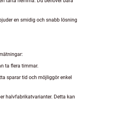
a en tårta hemma. Du behöver bara
erbjuder en smidig och snabb lösning
a mätningar:
an ta flera timmar.
tta sparar tid och möjliggör enkel
ler halvfabrikatvarianter. Detta kan