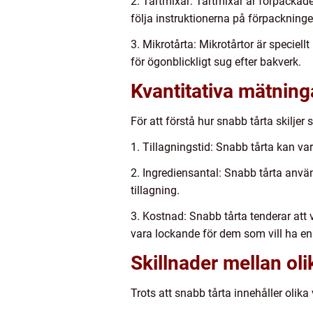
2. Tårtmixar: Tårtmixar är förpackad
följa instruktionerna på förpacknin
3. Mikrotårta: Mikrotårtor är speciel
för ögonblickligt sug efter bakverk.
Kvantitativa mätning
För att förstå hur snabb tårta skiljer s
1. Tillagningstid: Snabb tårta kan var
2. Ingrediensantal: Snabb tårta använd
tillagning.
3. Kostnad: Snabb tårta tenderar att va
vara lockande för dem som vill ha en s
Skillnader mellan oli
Trots att snabb tårta innehåller olika