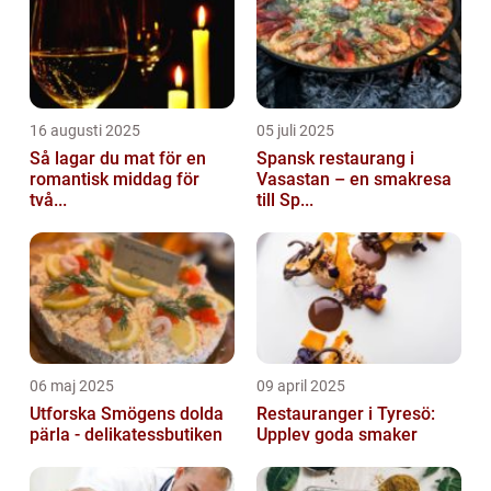
16 augusti 2025
05 juli 2025
Så lagar du mat för en
Spansk restaurang i
romantisk middag för
Vasastan – en smakresa
två...
till Sp...
06 maj 2025
09 april 2025
Utforska Smögens dolda
Restauranger i Tyresö:
pärla - delikatessbutiken
Upplev goda smaker