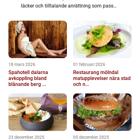
läcker och tilltalande anrättning som passar
perfekt som aptitretare eller som ett festligt
tilltugg. Ostbricka är en mångsi...
18 mars 2026
01 februari 2026
Spahotell dalarna
Restaurang mölndal
avkoppling bland
matupplevelser nära stad
blånande berg ...
och n...
23 december 2025
05 december 2025