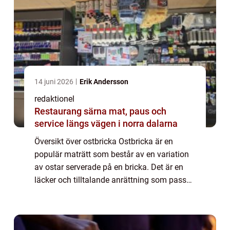
14 juni 2026
Erik Andersson
redaktionel
Restaurang särna mat, paus och
service längs vägen i norra dalarna
Översikt över ostbricka Ostbricka är en
populär maträtt som består av en variation
av ostar serverade på en bricka. Det är en
läcker och tilltalande anrättning som passar
perfekt som aptitretare eller som ett festligt
tilltugg. Ostbricka är en mångsi...