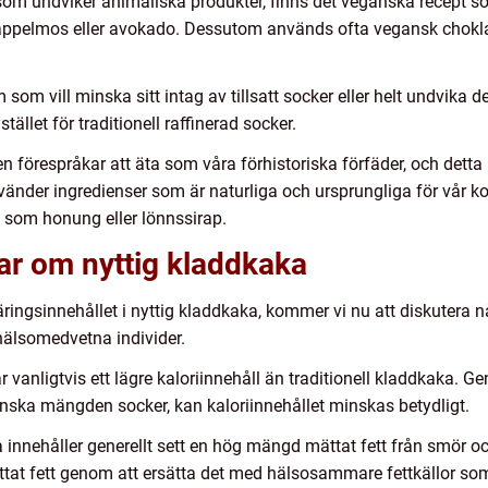
 som undviker animaliska produkter, finns det veganska recept 
äppelmos eller avokado. Dessutom används ofta vegansk choklad 
 som vill minska sitt intag av tillsatt socker eller helt undvika d
stället för traditionell raffinerad socker.
en förespråkar att äta som våra förhistoriska förfäder, och dett
vänder ingredienser som är naturliga och ursprungliga för vår ko
 som honung eller lönnssirap.
ar om nyttig kladdkaka
näringsinnehållet i nyttig kladdkaka, kommer vi nu att diskutera
hälsomedvetna individer.
r vanligtvis ett lägre kaloriinnehåll än traditionell kladdkaka. Ge
ska mängden socker, kan kaloriinnehållet minskas betydligt.
ka innehåller generellt sett en hög mängd mättat fett från smör 
at fett genom att ersätta det med hälsosammare fettkällor som