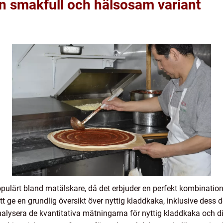
n smakfull och hälsosam variant
 populärt bland matälskare, då det erbjuder en perfekt kombina
t ge en grundlig översikt över nyttig kladdkaka, inklusive dess de
alysera de kvantitativa mätningarna för nyttig kladdkaka och di