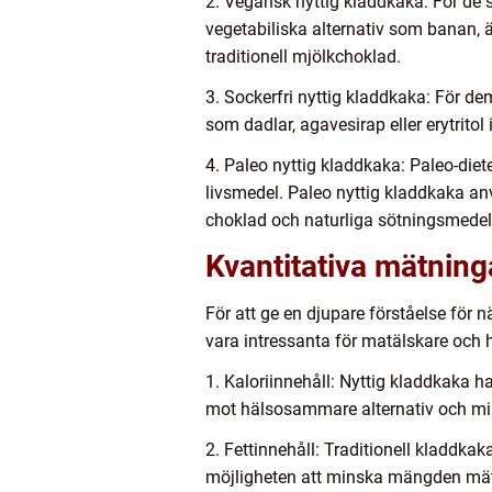
2. Vegansk nyttig kladdkaka: För de
vegetabiliska alternativ som banan, 
traditionell mjölkchoklad.
3. Sockerfri nyttig kladdkaka: För dem
som dadlar, agavesirap eller erytritol i
4. Paleo nyttig kladdkaka: Paleo-diet
livsmedel. Paleo nyttig kladdkaka an
choklad och naturliga sötningsmedel
Kvantitativa mätning
För att ge en djupare förståelse för 
vara intressanta för matälskare och 
1. Kaloriinnehåll: Nyttig kladdkaka ha
mot hälsosammare alternativ och min
2. Fettinnehåll: Traditionell kladdka
möjligheten att minska mängden mätt