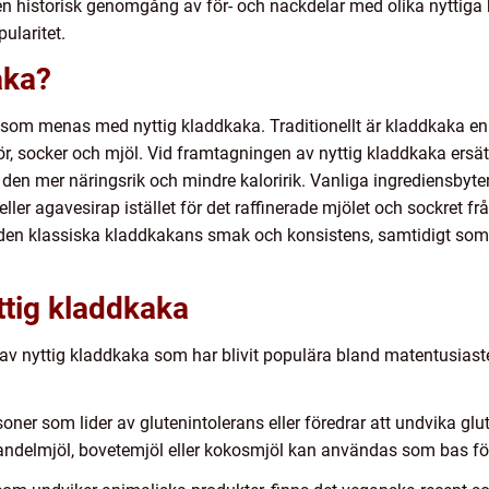
en historisk genomgång av för- och nackdelar med olika nyttiga 
ularitet.
aka?
d som menas med nyttig kladdkaka. Traditionellt är kladdkaka e
r, socker och mjöl. Vid framtagningen av nyttig kladdkaka ersä
 den mer näringsrik och mindre kaloririk. Vanliga ingrediensbyt
er agavesirap istället för det raffinerade mjölet och sockret från
d den klassiska kladdkakans smak och konsistens, samtidigt som
ttig kladdkaka
 av nyttig kladdkaka som har blivit populära bland matentusias
soner som lider av glutenintolerans eller föredrar att undvika glu
 Mandelmjöl, bovetemjöl eller kokosmjöl kan användas som bas fö