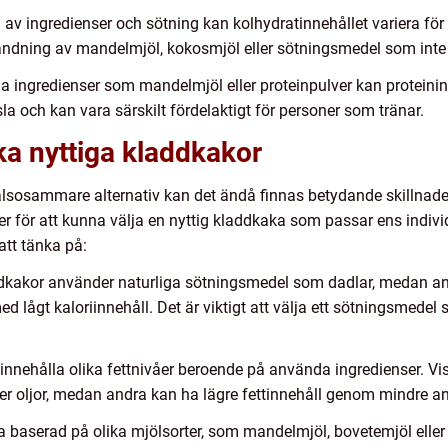
 av ingredienser och sötning kan kolhydratinnehållet variera för
ändning av mandelmjöl, kokosmjöl eller sötningsmedel som inte 
a ingredienser som mandelmjöl eller proteinpulver kan proteinin
a och kan vara särskilt fördelaktigt för personer som tränar.
ika nyttiga kladdkakor
älsosammare alternativ kan det ändå finnas betydande skillnader 
r för att kunna välja en nyttig kladdkaka som passar ens indivi
att tänka på:
ddkakor använder naturliga sötningsmedel som dadlar, medan and
 lågt kaloriinnehåll. Det är viktigt att välja ett sötningsmede
 innehålla olika fettnivåer beroende på använda ingredienser. Vi
er oljor, medan andra kan ha lägre fettinnehåll genom mindre an
a baserad på olika mjölsorter, som mandelmjöl, bovetemjöl eller 