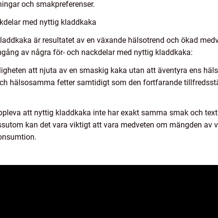
ningar och smakpreferenser.
kdelar med nyttig kladdkaka
kladdkaka är resultatet av en växande hälsotrend och ökad medv
mgång av några för- och nackdelar med nyttig kladdkaka:
jligheten att njuta av en smaskig kaka utan att äventyra ens h
 hälsosamma fetter samtidigt som den fortfarande tillfredsstäl
pleva att nyttig kladdkaka inte har exakt samma smak och textur
ssutom kan det vara viktigt att vara medveten om mängden av v
konsumtion.