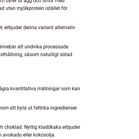
som byter ut ägg och smör med
utan mjölkprotein istället för
et, erbjuder denna variant alternativ
a innebär att undvika processade
sthållning, såsom naturligt sötad
 några kvantitativa mätningar som kan
nom att byta ut fettrika ingredienser
och choklad. Nyttig kladdkaka erbjuder
 avokado eller kokosolja.