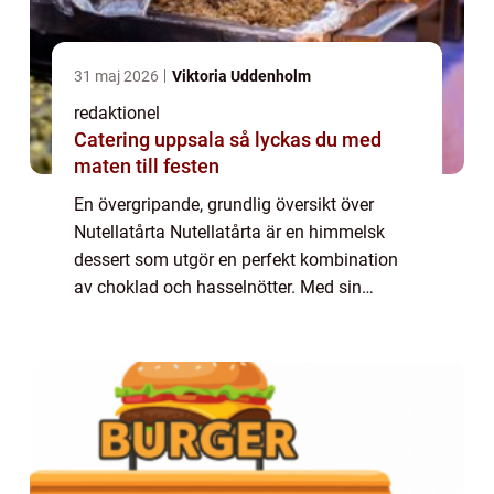
31 maj 2026
Viktoria Uddenholm
redaktionel
Catering uppsala så lyckas du med
maten till festen
En övergripande, grundlig översikt över
Nutellatårta Nutellatårta är en himmelsk
dessert som utgör en perfekt kombination
av choklad och hasselnötter. Med sin
krämiga och rika konsistens har den blivit en
favorit bland mat- och dessertälskare över
he...