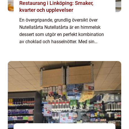
Restaurang i Linköping: Smaker,
kvarter och upplevelser
En övergripande, grundlig översikt över
Nutellatårta Nutellatårta är en himmelsk
dessert som utgör en perfekt kombination
av choklad och hasselnötter. Med sin
krämiga och rika konsistens har den blivit en
favorit bland mat- och dessertälskare över
he...