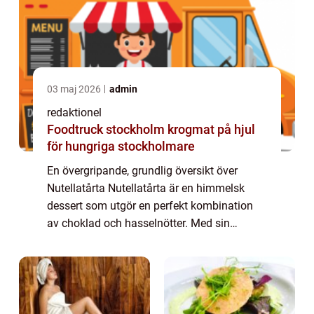
03 maj 2026
admin
redaktionel
Foodtruck stockholm krogmat på hjul
för hungriga stockholmare
En övergripande, grundlig översikt över
Nutellatårta Nutellatårta är en himmelsk
dessert som utgör en perfekt kombination
av choklad och hasselnötter. Med sin
krämiga och rika konsistens har den blivit en
favorit bland mat- och dessertälskare över
he...