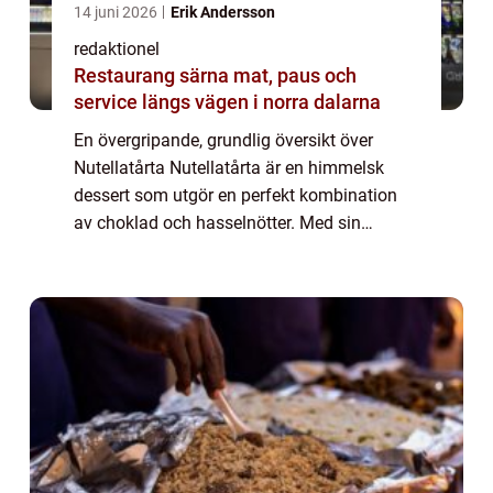
14 juni 2026
Erik Andersson
redaktionel
Restaurang särna mat, paus och
service längs vägen i norra dalarna
En övergripande, grundlig översikt över
Nutellatårta Nutellatårta är en himmelsk
dessert som utgör en perfekt kombination
av choklad och hasselnötter. Med sin
krämiga och rika konsistens har den blivit en
favorit bland mat- och dessertälskare över
he...