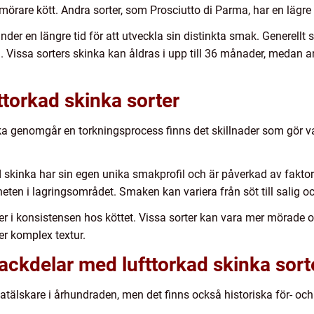
h mörare kött. Andra sorter, som Prosciutto di Parma, har en lägr
nder en längre tid för att utveckla sin distinkta smak. Generellt s
n. Vissa sorters skinka kan åldras i upp till 36 månader, medan 
ttorkad skinka sorter
inka genomgår en torkningsprocess finns det skillnader som gör v
ad skinka har sin egen unika smakprofil och är påverkad av faktor
eten i lagringsområdet. Smaken kan variera från söt till salig och
ger i konsistensen hos köttet. Vissa sorter kan vara mer mörad
er komplex textur.
nackdelar med lufttorkad skinka sort
 matälskare i århundraden, men det finns också historiska för- och