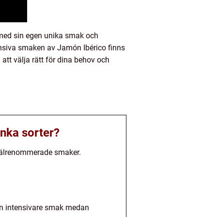
n med sin egen unika smak och
ensiva smaken av Jamón Ibérico finns
 att välja rätt för dina behov och
inka sorter?
h välrenommerade smaker.
r en intensivare smak medan