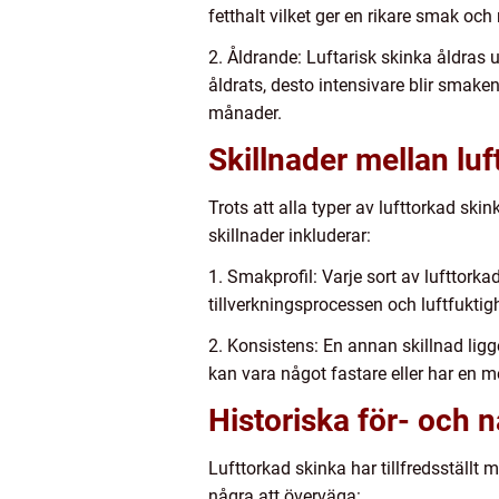
fetthalt vilket ger en rikare smak oc
2. Åldrande: Luftarisk skinka åldras u
åldrats, desto intensivare blir smake
månader.
Skillnader mellan luf
Trots att alla typer av lufttorkad sk
skillnader inkluderar:
1. Smakprofil: Varje sort av lufttork
tillverkningsprocessen och luftfuktigh
2. Konsistens: En annan skillnad lig
kan vara något fastare eller har en m
Historiska för- och 
Lufttorkad skinka har tillfredsställt
några att överväga: