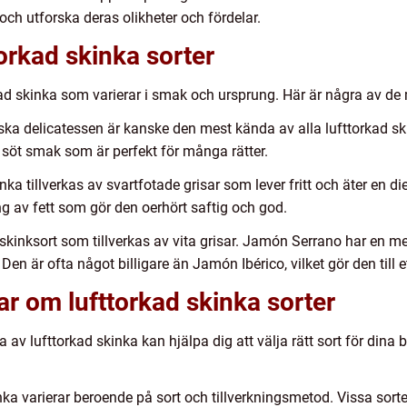
 och utforska deras olikheter och fördelar.
orkad skinka sorter
orkad skinka som varierar i smak och ursprung. Här är några av de
ska delicatessen är kanske den mest kända av alla lufttorkad skin
, söt smak som är perfekt för många rätter.
a tillverkas av svartfotade grisar som lever fritt och äter en di
g av fett som gör den oerhört saftig och god.
kinksort som tillverkas av vita grisar. Jamón Serrano har en 
Den är ofta något billigare än Jamón Ibérico, vilket gör den till 
ar om lufttorkad skinka sorter
 av lufttorkad skinka kan hjälpa dig att välja rätt sort för dina 
kinka varierar beroende på sort och tillverkningsmetod. Vissa sor