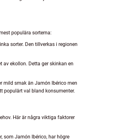
 mest populära sorterna:
ka sorter. Den tillverkas i regionen
et av ekollon. Detta ger skinkan en
mer mild smak än Jamón Ibérico men
ett populärt val bland konsumenter.
behov. Här är några viktiga faktorer
ter, som Jamón Ibérico, har högre