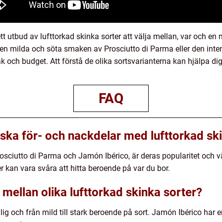
tt utbud av lufttorkad skinka sorter att välja mellan, var och e
den milda och söta smaken av Prosciutto di Parma eller den int
k och budget. Att förstå de olika sortsvarianterna kan hjälpa dig
FAQ
iska för- och nackdelar med lufttorkad sk
rosciutto di Parma och Jamón Ibérico, är deras popularitet oc
r kan vara svåra att hitta beroende på var du bor.
 mellan olika lufttorkad skinka sorter?
alig och från mild till stark beroende på sort. Jamón Ibérico ha