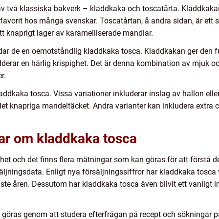
 två klassiska bakverk – kladdkaka och toscatårta. Kladdkakan
favorit hos många svenskar. Toscatårtan, å andra sidan, är ett 
t knaprigt lager av karamelliserade mandlar.
ildar de en oemotståndlig kladdkaka tosca. Kladdkakan ger den
derar en härlig krispighet. Det är denna kombination av mjuk o
r.
ddkaka tosca. Vissa variationer inkluderar inslag av hallon eller
det knapriga mandeltäcket. Andra varianter kan inkludera extra ch
gar om kladdkaka tosca
et och det finns flera mätningar som kan göras för att förstå des
äljningsdata. Enligt nya försäljningssiffror har kladdkaka tosca 
ste åren. Dessutom har kladdkaka tosca även blivit ett vanligt i
göras genom att studera efterfrågan på recept och sökningar på