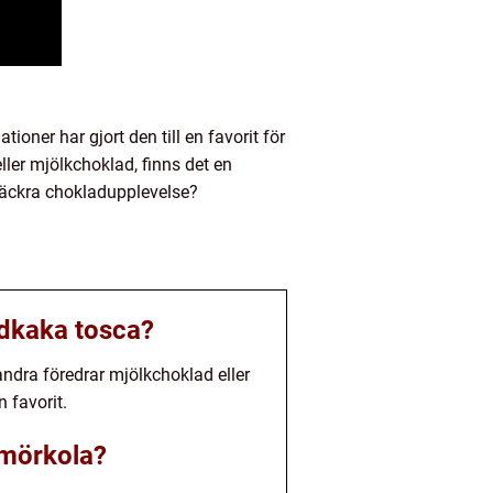
ner har gjort den till en favorit för
ler mjölkchoklad, finns det en
 läckra chokladupplevelse?
ddkaka tosca?
ndra föredrar mjölkchoklad eller
 favorit.
smörkola?