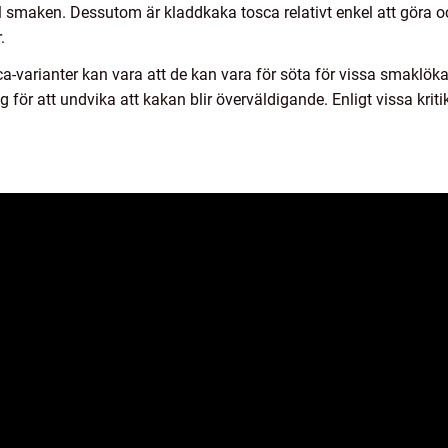
ill smaken. Dessutom är kladdkaka tosca relativt enkel att göra
.
-varianter kan vara att de kan vara för söta för vissa smaklök
för att undvika att kakan blir överväldigande. Enligt vissa kritik