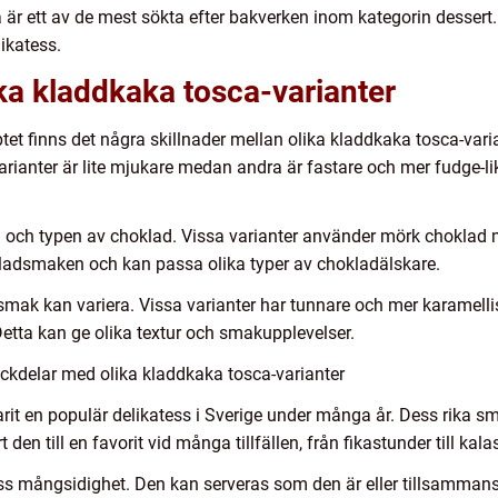
är ett av de mest sökta efter bakverken inom kategorin dessert.
likatess.
ika kladdkaka tosca-varianter
finns det några skillnader mellan olika kladdkaka tosca-varian
arianter är lite mjukare medan andra är fastare och mer fudge-
 och typen av choklad. Vissa varianter använder mörk chokla
okladsmaken och kan passa olika typer av chokladälskare.
mak kan variera. Vissa varianter har tunnare och mer karamel
etta kan ge olika textur och smakupplevelser.
ckdelar med olika kladdkaka tosca-varianter
varit en populär delikatess i Sverige under många år. Dess rika
en till en favorit vid många tillfällen, från fikastunder till kala
s mångsidighet. Den kan serveras som den är eller tillsammans 