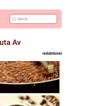
juta Av
redaktionel