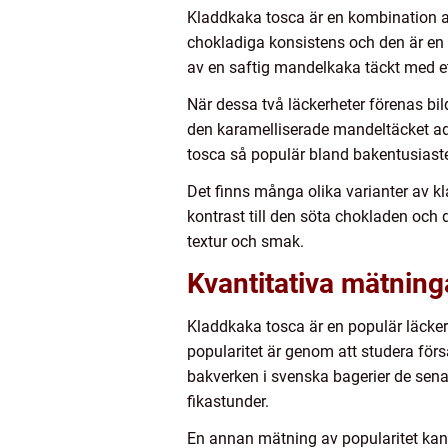
Kladdkaka tosca är en kombination av
chokladiga konsistens och den är en 
av en saftig mandelkaka täckt med et
När dessa två läckerheter förenas b
den karamelliserade mandeltäcket ad
tosca så populär bland bakentusiaste
Det finns många olika varianter av kla
kontrast till den söta chokladen och 
textur och smak.
Kvantitativa mätnin
Kladdkaka tosca är en populär läckerh
popularitet är genom att studera förs
bakverken i svenska bagerier de sena
fikastunder.
En annan mätning av popularitet kan 