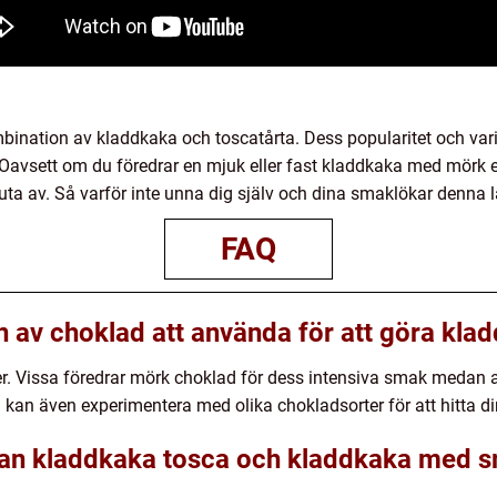
ation av kladdkaka och toscatårta. Dess popularitet och variatio
avsett om du föredrar en mjuk eller fast kladdkaka med mörk el
njuta av. Så varför inte unna dig själv och dina smaklökar denna
FAQ
n av choklad att använda för att göra kla
er. Vissa föredrar mörk choklad för dess intensiva smak medan a
 kan även experimentera med olika chokladsorter för att hitta din
llan kladdkaka tosca och kladdkaka med 