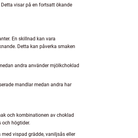
 Detta visar på en fortsatt ökande
ter. En skillnad kan vara
liknande. Detta kan påverka smaken
d medan andra använder mjölkchoklad
liserade mandlar medan andra har
 smak och kombinationen av choklad
s och högtider.
med vispad grädde, vaniljsås eller