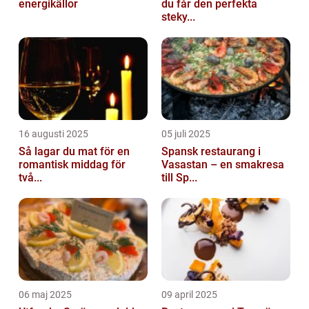
energikällor
du får den perfekta
steky...
16 augusti 2025
05 juli 2025
Så lagar du mat för en
Spansk restaurang i
romantisk middag för
Vasastan – en smakresa
två...
till Sp...
06 maj 2025
09 april 2025