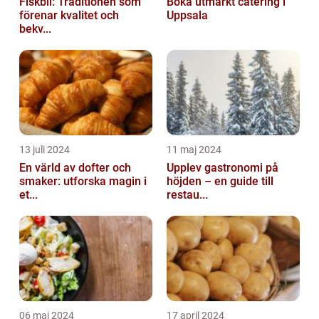
Fiskbil: Traditionen som
Boka utmärkt catering i
förenar kvalitet och
Uppsala
bekv...
13 juli 2024
11 maj 2024
En värld av dofter och
Upplev gastronomi på
smaker: utforska magin i
höjden – en guide till
et...
restau...
06 maj 2024
17 april 2024