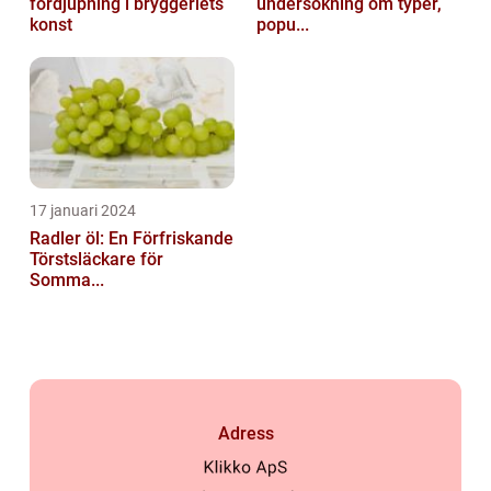
fördjupning i bryggeriets
undersökning om typer,
konst
popu...
17 januari 2024
Radler öl: En Förfriskande
Törstsläckare för
Somma...
Adress