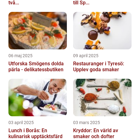
två...
till Sp...
06 maj 2025
09 april 2025
Utforska Smögens dolda
Restauranger i Tyresö:
pärla - delikatessbutiken
Upplev goda smaker
03 april 2025
03 mars 2025
Lunch i Borås: En
Kryddor: En värld av
kulinarisk upptäcktsfärd
smaker och dofter