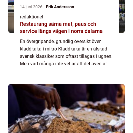
14 juni 2026
Erik Andersson
redaktionel
Restaurang särna mat, paus och
service längs vägen i norra dalarna
En övergripande, grundlig översikt över
kladdkaka i mikro Kladdkaka är en älskad
svensk klassiker som oftast tillagas i ugnen.
Men vad många inte vet är att det även är
möjligt att göra kladdkaka i
mikrovågsugnen – en snabb och enkel
variant av...