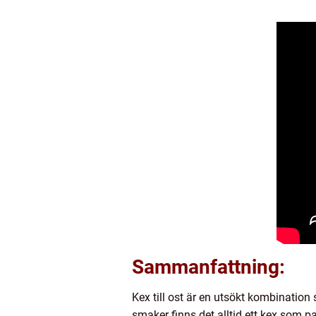
Sammanfattning:
Kex till ost är en utsökt kombination
smaker finns det alltid ett kex som p