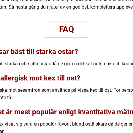
kan. Så nästa gång du njuter av en god ost, komplettera upplevel
FAQ
ar bäst till starka ostar?
l starka och salta ostar då de ger en delikat nötsmak och knapri
allergisk mot kex till ost?
iska mot sesamfrön som används på vissa kex till ost. För persone
te tål.
ost är mest populär enligt kvantitativa mät
x visat sig vara en populär favorit bland ostälskare då de ger 
ar.