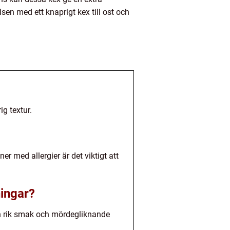
sen med ett knaprigt kex till ost och
g textur.
r med allergier är det viktigt att
ningar?
en rik smak och mördegliknande