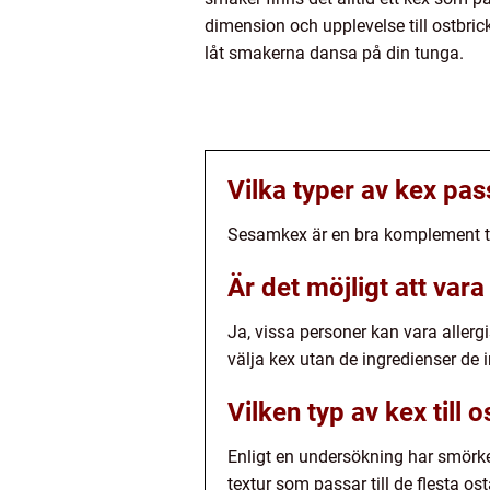
dimension och upplevelse till ostbric
låt smakerna dansa på din tunga.
Vilka typer av kex pass
Sesamkex är en bra komplement til
Är det möjligt att vara 
Ja, vissa personer kan vara allerg
välja kex utan de ingredienser de in
Vilken typ av kex till 
Enligt en undersökning har smörke
textur som passar till de flesta ost