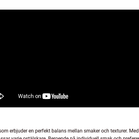
 som erbjuder en perfekt balans mellan smaker och texturer. Med 
assar varje ostälskare. Beroende på individuell smak och prefer