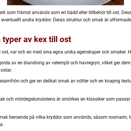
verk som främst används som en bädd eller tillbehör till ost. Dess
 eventuellt andra kryddor. Deras struktur och smak är utformade
typer av kex till ost
till ost, var och en med sina egna unika egenskaper och smaker. 
jorda av en blandning av vetemjöl och havregryn, vilket ger dem 
ostar.
mfrön och ger en delikat smak av nötter och en knaprig textur. 
k och mördegskonsistens är smörkex en klassiker som passar til
 smak beroende på vilka kryddor som används, såsom rosmarin, t
a.