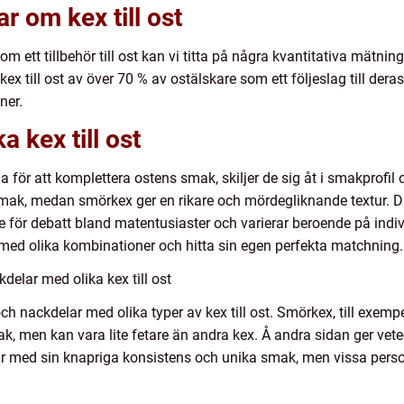
r om kex till ost
som ett tillbehör till ost kan vi titta på några kvantitativa mätni
 till ost av över 70 % av ostälskare som ett följeslag till deras
ner.
a kex till ost
rda för att komplettera ostens smak, skiljer de sig åt i smakprofil 
ak, medan smörkex ger en rikare och mördegliknande textur. D
mne för debatt bland matentusiaster och varierar beroende på indi
a med olika kombinationer och hitta sin egen perfekta matchning.
elar med olika kex till ost
ch nackdelar med olika typer av kex till ost. Smörkex, till exempel
ak, men kan vara lite fetare än andra kex. Å andra sidan ger ve
kar med sin knapriga konsistens och unika smak, men vissa perso