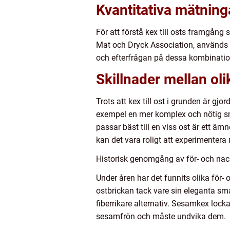
Kvantitativa mätninga
För att förstå kex till osts framgång 
Mat och Dryck Association, används kex
och efterfrågan på dessa kombinatio
Skillnader mellan olik
Trots att kex till ost i grunden är gjo
exempel en mer komplex och nötig sm
passar bäst till en viss ost är ett ä
kan det vara roligt att experimenter
Historisk genomgång av för- och nackd
Under åren har det funnits olika för- o
ostbrickan tack vare sin eleganta sm
fiberrikare alternativ. Sesamkex loc
sesamfrön och måste undvika dem.