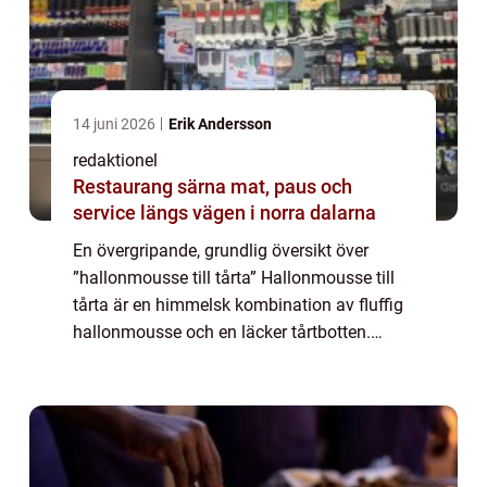
14 juni 2026
Erik Andersson
redaktionel
Restaurang särna mat, paus och
service längs vägen i norra dalarna
En övergripande, grundlig översikt över
”hallonmousse till tårta” Hallonmousse till
tårta är en himmelsk kombination av fluffig
hallonmousse och en läcker tårtbotten.
Denna efterrätt är en favorit bland mat- och
dryckesentusiaster som äls...