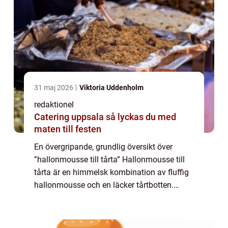
31 maj 2026
Viktoria Uddenholm
redaktionel
Catering uppsala så lyckas du med
maten till festen
En övergripande, grundlig översikt över
”hallonmousse till tårta” Hallonmousse till
tårta är en himmelsk kombination av fluffig
hallonmousse och en läcker tårtbotten.
Denna efterrätt är en favorit bland mat- och
dryckesentusiaster som äls...