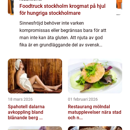
Foodtruck stockholm krogmat på hjul
för hungriga stockholmare
Sinnesfröjd behöver inte varken
kompromissas eller begränsas bara för att
man inte kan äta gluten. Att njuta av god
fika är en grundläggande del av svensk
kultur och det finns ett rikt utbud av
glutenfria alternativ som gör det möjligt för
alla att v...
18 mars 2026
01 februari 2026
Spahotell dalarna
Restaurang mölndal
avkoppling bland
matupplevelser nära stad
blånande berg ...
och n...