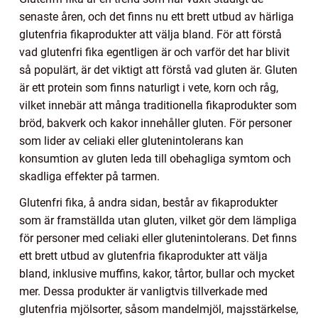
senaste åren, och det finns nu ett brett utbud av härliga
glutenfria fikaprodukter att välja bland. För att förstå
vad glutenfri fika egentligen är och varför det har blivit
så populärt, är det viktigt att förstå vad gluten är. Gluten
är ett protein som finns naturligt i vete, korn och råg,
vilket innebär att många traditionella fikaprodukter som
bröd, bakverk och kakor innehåller gluten. För personer
som lider av celiaki eller glutenintolerans kan
konsumtion av gluten leda till obehagliga symtom och
skadliga effekter på tarmen.
Glutenfri fika, å andra sidan, består av fikaprodukter
som är framställda utan gluten, vilket gör dem lämpliga
för personer med celiaki eller glutenintolerans. Det finns
ett brett utbud av glutenfria fikaprodukter att välja
bland, inklusive muffins, kakor, tårtor, bullar och mycket
mer. Dessa produkter är vanligtvis tillverkade med
glutenfria mjölsorter, såsom mandelmjöl, majsstärkelse,