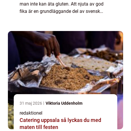
man inte kan äta gluten. Att njuta av god
fika är en grundläggande del av svensk
kultur och det finns ett rikt utbud av
glutenfria alternativ som gör det möjligt för
alla att v...
31 maj 2026
Viktoria Uddenholm
redaktionel
Catering uppsala så lyckas du med
maten till festen