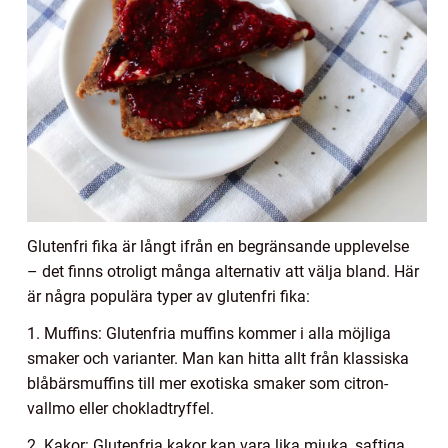
Glutenfri fika är långt ifrån en begränsande upplevelse
– det finns otroligt många alternativ att välja bland. Här
är några populära typer av glutenfri fika:
1. Muffins: Glutenfria muffins kommer i alla möjliga
smaker och varianter. Man kan hitta allt från klassiska
blåbärsmuffins till mer exotiska smaker som citron-
vallmo eller chokladtryffel.
2. Kakor: Glutenfria kakor kan vara lika mjuka, saftiga