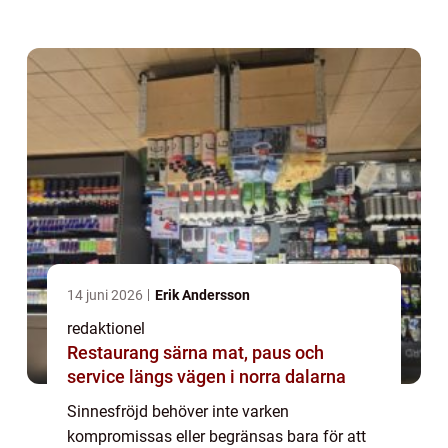
kultur och det finns ett rikt utbud av
glutenfria alternativ som gör det möjligt för
alla att v...
14 juni 2026
Erik Andersson
redaktionel
Restaurang särna mat, paus och
service längs vägen i norra dalarna
Sinnesfröjd behöver inte varken
kompromissas eller begränsas bara för att