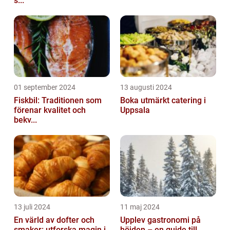
s...
01 september 2024
13 augusti 2024
Fiskbil: Traditionen som
Boka utmärkt catering i
förenar kvalitet och
Uppsala
bekv...
13 juli 2024
11 maj 2024
En värld av dofter och
Upplev gastronomi på
smaker: utforska magin i
höjden – en guide till