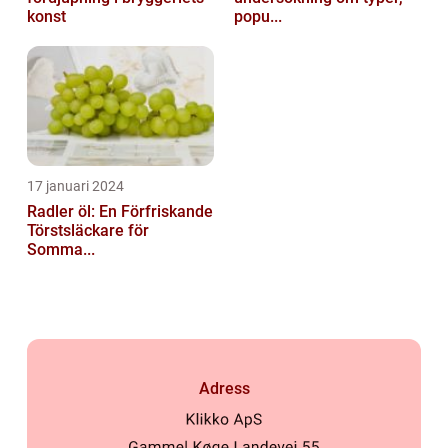
konst
popu...
17 januari 2024
Radler öl: En Förfriskande
Törstsläckare för
Somma...
Adress