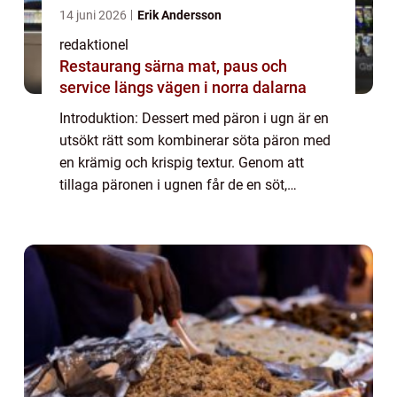
14 juni 2026
Erik Andersson
redaktionel
Restaurang särna mat, paus och
service längs vägen i norra dalarna
Introduktion: Dessert med päron i ugn är en
utsökt rätt som kombinerar söta päron med
en krämig och krispig textur. Genom att
tillaga päronen i ugnen får de en söt,
karamelliserad yta som kompletterar
dessens naturliga sötma. Denna artikel
kommer att...