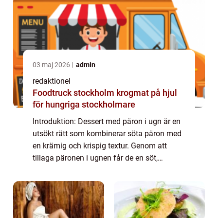
03 maj 2026
admin
redaktionel
Foodtruck stockholm krogmat på hjul
för hungriga stockholmare
Introduktion: Dessert med päron i ugn är en
utsökt rätt som kombinerar söta päron med
en krämig och krispig textur. Genom att
tillaga päronen i ugnen får de en söt,
karamelliserad yta som kompletterar
dessens naturliga sötma. Denna artikel
kommer att...