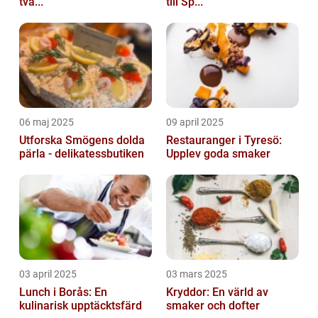
två...
till Sp...
06 maj 2025
09 april 2025
Utforska Smögens dolda
Restauranger i Tyresö:
pärla - delikatessbutiken
Upplev goda smaker
03 april 2025
03 mars 2025
Lunch i Borås: En
Kryddor: En värld av
kulinarisk upptäcktsfärd
smaker och dofter