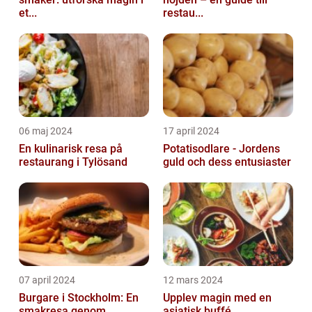
et...
restau...
06 maj 2024
17 april 2024
En kulinarisk resa på
Potatisodlare - Jordens
restaurang i Tylösand
guld och dess entusiaster
07 april 2024
12 mars 2024
Burgare i Stockholm: En
Upplev magin med en
smakresa genom
asiatisk buffé