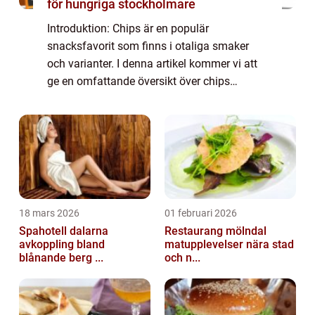
för hungriga stockholmare
Introduktion: Chips är en populär
snacksfavorit som finns i otaliga smaker
och varianter. I denna artikel kommer vi att
ge en omfattande översikt över chips
smaker, diskutera deras skillnader, erbjuda
kvantitativa mätningar och undersöka den
historis...
18 mars 2026
01 februari 2026
Spahotell dalarna
Restaurang mölndal
avkoppling bland
matupplevelser nära stad
blånande berg ...
och n...