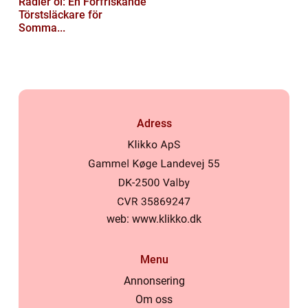
Radler öl: En Förfriskande
Törstsläckare för
Somma...
Adress
web:
www.klikko.dk
Menu
Annonsering
Om oss