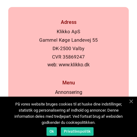
Adress
web:
www.klikko.dk
Menu
Annonsering
Om oss
På vores website bruges cookies til at huske dine indstillinger,
Cookies
statistik og personalisering af indhold og annoncer. Denne
information deles med tredjepart. Ved fortsat brug af websiden
Kontakta oss
godkender du cookiepolitikken.
Sitemap
Ok
Privatlivspolitik