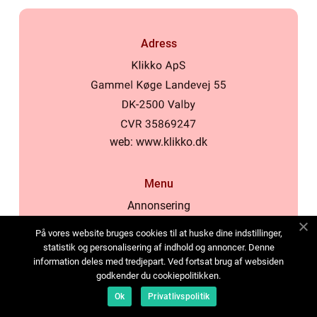
Adress
web:
www.klikko.dk
Menu
Annonsering
Om oss
På vores website bruges cookies til at huske dine indstillinger,
Cookies
statistik og personalisering af indhold og annoncer. Denne
information deles med tredjepart. Ved fortsat brug af websiden
Kontakta oss
godkender du cookiepolitikken.
Sitemap
Ok
Privatlivspolitik