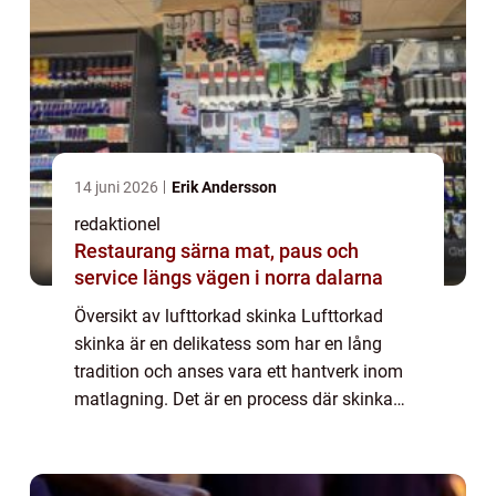
14 juni 2026
Erik Andersson
redaktionel
Restaurang särna mat, paus och
service längs vägen i norra dalarna
Översikt av lufttorkad skinka Lufttorkad
skinka är en delikatess som har en lång
tradition och anses vara ett hantverk inom
matlagning. Det är en process där skinka
torkas på naturlig väg, utan användning av
värme, för att uppnå en unik smak och text...