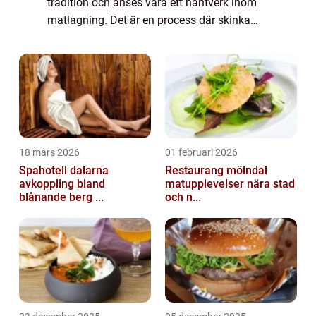
tradition och anses vara ett hantverk inom
matlagning. Det är en process där skinka
torkas på naturlig väg, utan användning av
värme, för att uppnå en unik smak och text...
18 mars 2026
01 februari 2026
Spahotell dalarna
Restaurang mölndal
avkoppling bland
matupplevelser nära stad
blånande berg ...
och n...