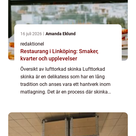
16 juli 2026
Amanda Eklund
redaktionel
Restaurang i Linköping: Smaker,
kvarter och upplevelser
Översikt av lufttorkad skinka Lufttorkad
skinka är en delikatess som har en lång
tradition och anses vara ett hantverk inom
matlagning. Det är en process där skinka
torkas på naturlig väg, utan användning av
värme, för att uppnå en unik smak och text...