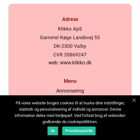
Adress
web:
www.klikko.dk
Menu
Annonsering
Om oss
På vores website bruges cookies til at huske dine indstillinger,
Cookies
statistik og personalisering af indhold og annoncer. Denne
information deles med tredjepart. Ved fortsat brug af websiden
Kontakta oss
godkender du cookiepolitikken.
Sitemap
Ok
Privatlivspolitik